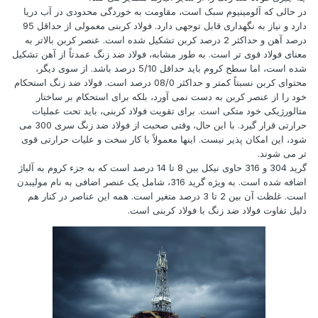
در حالی که آلومینیوم سبک است، مقاومت به خوردگی محدودی در آب دریا
دارد و نیاز به نگهداری قابل توجهی دارد. فولاد کربنی معمولی از حداقل 95
درصد آهن و حداکثر 2 درصد کربن تشکیل شده است. عنصر کربن بالاتر به
معنای فولاد قوی تر است. به طور مشابه، فولاد ضد زنگ عمدتاً از آهن تشکیل
شده است، اما سطح کروم باید حداقل 5/10 درصد باشد. از سوی دیگر،
محتوای کربن نسبتاً کمتر و حداکثر 08/0 درصد است. فولاد ضد زنگ استحکام
خود را از عنصر کربن به دست نمی آورد، بلکه برای استحکام بر ساختار
متالورژیکی خود متکی است. برای تقویت فولاد کربنی، باید تحت عملیات
حرارتی قرار گیرد. با این حال، وقتی صحبت از فولاد ضد زنگ سری 300 می
شود، این امکان پذیر نیست. اینها معمولاً با کار سخت و علیات حرارتی قوی
تر می شوند.
گرید 304 و 316 حاوی نیکل بین 8 تا 14 درصد است که به جزء کروم به آلیاژ
اضافه شده است. به ویژه گرید 316، شامل یک عنصر اضافی به نام مولیبدن
است. غلظت آن بین 2 تا 3 درصد متغیر است. همه این عناصر در کنار هم
دلیل تفاوت فولاد ضد زنگ با فولاد کربنی است.