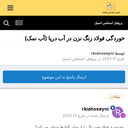
پروفیل استنلس استیل
خوردگی فولاد زنگ نزن در آب دریا (آب نمک)
توسط
rkiahoseyni
مارچ 17 2023
در
پروفیل استنلس استیل
ارسال پاسخ به این موضوع
مقالات
rkiahoseyni
ارسال شده در
مارچ 17 2023
چه چیزی فولاد ضد زنگ را از سایر آلیاژها متمایز می کند؟