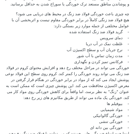
و پوشاندن مناطق مستعد ترک خوردگی یا سوراخ شدن به حداقل برسانید.
چه چیزی باعث خوردگی فولاد ضد زنگ در محیط های دریایی می شود؟
هیچ فولاد ضد زنگی کاملاً در برابر خوردگی مقاوم نیست و اثربخشی آن با
عوامل مختلفی از جمله موارد زیر بستگی دارد:
- گرید فولاد ضد زنگ استفاده شده
- دمای سرویس
- غلظت نمک در آب دریا
- نرخ جریان آب و سطح اکسیژن آب
- مدت زمان تماس با آب شور
- فرکانس تمیز کردن و نگهداری
خوردگی می تواند در مراحل مختلف رخ دهد و افزایش محتوای کروم در فولاد
ضد زنگ می تواند روند خوردگی را کمتر کند. کروم روی سطح این فولاد نوعی
پوشش ایجاد می کند که از مواد در برابر خوردگی در هنگام قرار گرفتن در
معرض اکسیژن محافظت می کند. این پوشش چیزی است که ممکن است به
عنوان "زنگ" به نظر برسد، اما واقعاً برای کاهش خوردگی روی مواد کار می
کند. خوردگی یک ماده می تواند از طریق مکانیزم های زیر رخ دهد:
- بیوفیلم ها
- مواد شیمیایی
- خوردگی گالوانیکی
- خوردگی تنشی
- خوردگی بین دانه ای
اینها همه انواع خوردگی هایی هستند که می توانند با فولاد ضد زنگ رخ دهند.